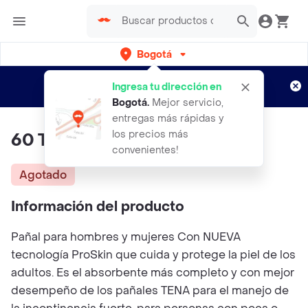
Bogotá
Regístrate
¿Nuevo en Rappi?
y disfruta de
Ingresa tu dirección en
envíos gratis por semanas
Aplican TyC
Bogotá
.
Mejor servicio,
entregas más rápidas y
los precios más
60 Tena Slip Ultra Talla M
convenientes!
Agotado
Información del producto
Pañal para hombres y mujeres Con NUEVA
tecnología ProSkin que cuida y protege la piel de los
adultos. Es el absorbente más completo y con mejor
desempeño de los pañales TENA para el manejo de