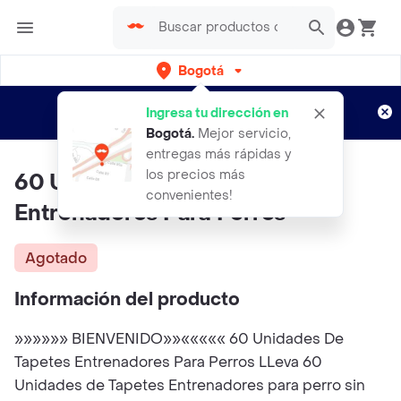
Bogotá
Regístrate
¿Nuevo en Rappi?
y disfruta de
Ingresa tu dirección en
envíos gratis por semanas
Aplican TyC
Bogotá
.
Mejor servicio,
entregas más rápidas y
los precios más
60 Unidades De Tapetes
convenientes!
Entrenadores Para Perros
Agotado
Información del producto
»»»»»» BIENVENIDO»»««««« 60 Unidades De
Tapetes Entrenadores Para Perros LLeva 60
Unidades de Tapetes Entrenadores para perro sin