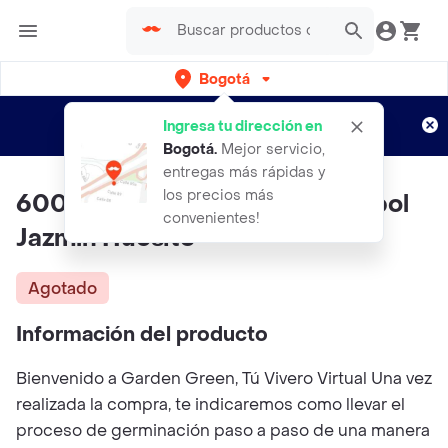
Bogotá
Regístrate
¿Nuevo en Rappi?
y disfruta de
Ingresa tu dirección en
envíos gratis por semanas
Aplican TyC
Bogotá
.
Mejor servicio,
entregas más rápidas y
los precios más
600 Semillas Orgánicas De Árbol
convenientes!
Jazmín Huesito
Agotado
Información del producto
Bienvenido a Garden Green, Tú Vivero Virtual Una vez
realizada la compra, te indicaremos como llevar el
proceso de germinación paso a paso de una manera