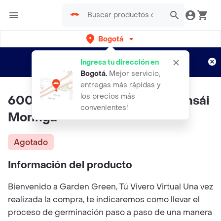
Bogotá
Regístrate
¿Nuevo en Rappi?
y disfruta de
Ingresa tu dirección en
envíos gratis por semanas
Aplican TyC
Bogotá
.
Mejor servicio,
entregas más rápidas y
los precios más
600 Semillas Orgánicas De Bonsái
convenientes!
Moringa
Agotado
Información del producto
Bienvenido a Garden Green, Tú Vivero Virtual Una vez
realizada la compra, te indicaremos como llevar el
proceso de germinación paso a paso de una manera