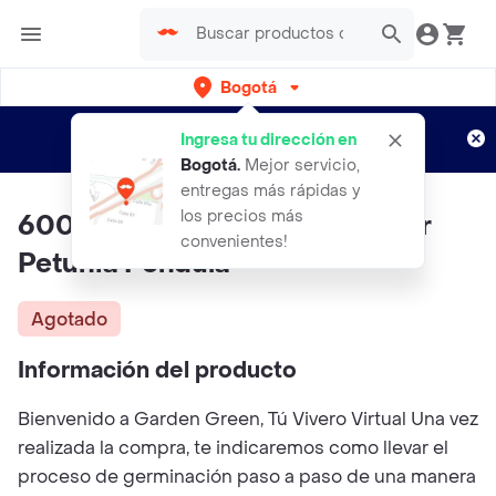
Bogotá
Regístrate
¿Nuevo en Rappi?
y disfruta de
Ingresa tu dirección en
envíos gratis por semanas
Aplican TyC
Bogotá
.
Mejor servicio,
entregas más rápidas y
los precios más
600 Semillas Orgánicas De Flor
convenientes!
Petunia Péndula
Agotado
Información del producto
Bienvenido a Garden Green, Tú Vivero Virtual Una vez
realizada la compra, te indicaremos como llevar el
proceso de germinación paso a paso de una manera