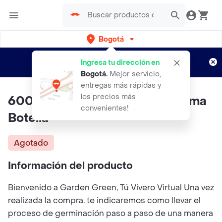
Bogotá
Regístrate
¿Nuevo en Rappi?
y disfruta de
Ingresa tu dirección en
envíos gratis por semanas
Aplican TyC
Bogotá
.
Mejor servicio,
entregas más rápidas y
los precios más
600 Semillas Orgánicas De Palma
convenientes!
Botella
Agotado
Información del producto
Bienvenido a Garden Green, Tú Vivero Virtual Una vez
realizada la compra, te indicaremos como llevar el
proceso de germinación paso a paso de una manera