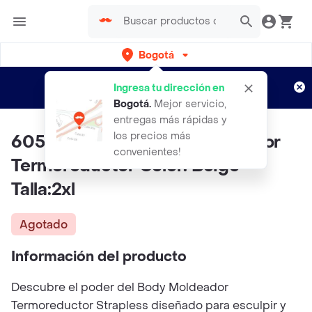
Bogotá
Regístrate
¿Nuevo en Rappi?
y disfruta de
Ingresa tu dirección en
envíos gratis por semanas
Aplican TyC
Bogotá
.
Mejor servicio,
entregas más rápidas y
los precios más
6054-body Strapless Moldeador
convenientes!
Termoreductor Color: Beige
Talla:2xl
Agotado
Información del producto
Descubre el poder del Body Moldeador
Termoreductor Strapless diseñado para esculpir y