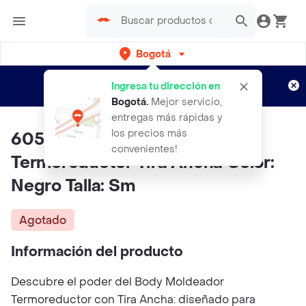
Bogotá
Regístrate
¿Nuevo en Rappi?
y disfruta de
Ingresa tu dirección en
envíos gratis por semanas
Aplican TyC
Bogotá
.
Mejor servicio,
entregas más rápidas y
los precios más
6056-body Moldeador
convenientes!
Termoreductor Tira Ancha Color:
Negro Talla: Sm
Agotado
Información del producto
Descubre el poder del Body Moldeador
Termoreductor con Tira Ancha: diseñado para