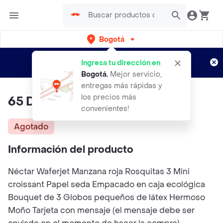
Bogotá
Regístrate
¿Nuevo en Rappi?
y disfruta de
Ingresa tu dirección en
envíos gratis por semanas
Aplican TyC
Bogotá
.
Mejor servicio,
entregas más rápidas y
los precios más
65 Diversión
convenientes!
Agotado
Información del producto
Néctar Waferjet Manzana roja Rosquitas 3 Mini
croissant Papel seda Empacado en caja ecológica
Bouquet de 3 Globos pequeños de látex Hermoso
Moño Tarjeta con mensaje (el mensaje debe ser