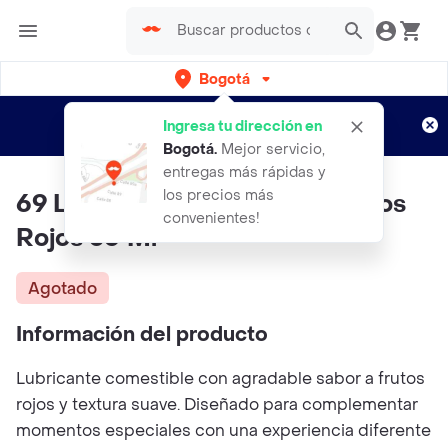
Bogotá
Regístrate
¿Nuevo en Rappi?
y disfruta de
Ingresa tu dirección en
envíos gratis por semanas
Aplican TyC
Bogotá
.
Mejor servicio,
entregas más rápidas y
los precios más
69 Lubricante Comestible Frutos
convenientes!
Rojos 30 Ml
Agotado
Información del producto
Lubricante comestible con agradable sabor a frutos
rojos y textura suave. Diseñado para complementar
momentos especiales con una experiencia diferente