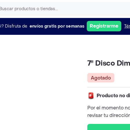
Registrarme
i?
Disfruta de
envíos gratis por semanas
Té
7" Disco Di
Agotado
Producto no d
Por el momento no
revisar tu direcció