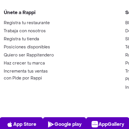
Únete a Rappi
S
Registra tu restaurante
B
Trabaja con nosotros
D
Registra tu tienda
S
Posiciones disponibles
T
Quiero ser Rappitendero
R
Haz crecer tu marca
P
Incrementa tus ventas
T
con Pide por Rappi
P
I
App Store
Play Store
AppGalle
App Store
Google play
AppGallery