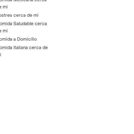
e mi
ostres cerca de mi
omida Saludable cerca
e mi
omida a Domicilio
omida Italiana cerca de
i