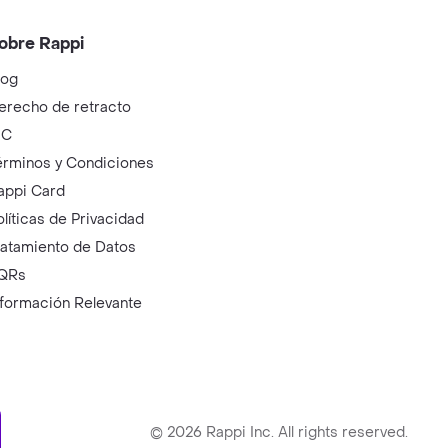
obre Rappi
log
erecho de retracto
IC
érminos y Condiciones
appi Card
olíticas de Privacidad
ratamiento de Datos
QRs
nformación Relevante
ry
©
2026
Rappi Inc. All rights reserved.