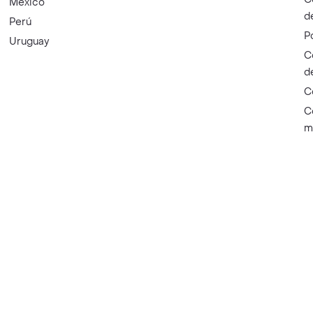
México
d
Perú
P
Uruguay
C
d
C
C
m