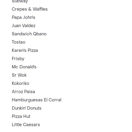
Subway
Crepes & Waffles
Papa John's
Juan Valdez
Sandwich Qbano
Tostao
Karen's Pizza
Frisby
Mc Donald's
Sr Wok
Kokoriko
Arroz Paisa
Hamburguesas El Corral
Dunkin' Donuts
Pizza Hut
Little Caesars