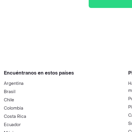
Encuéntranos en estos países
P
Argentina
H
m
Brasil
P
Chile
P
Colombia
C
Costa Rica
S
Ecuador
C