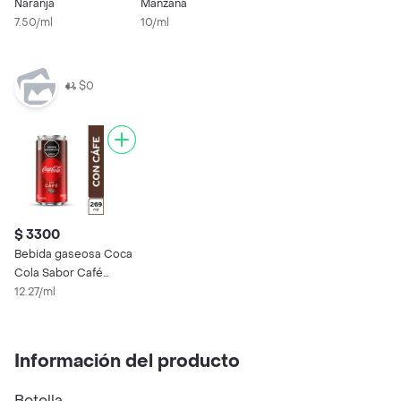
Naranja
Manzana
7.50/ml
10/ml
$0
$ 3300
Bebida gaseosa Coca
Cola Sabor Café
269ml
12.27/ml
Información del producto
Botella.