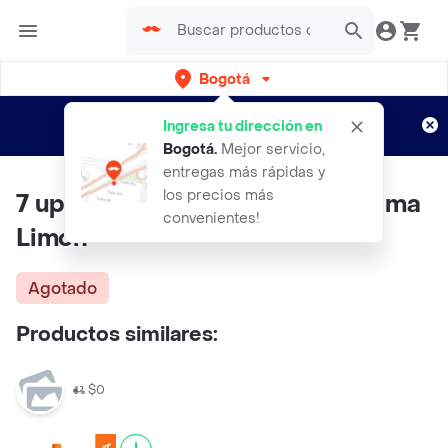
Bogotá
Regístrate
¿Nuevo en Rappi?
y disfruta de
Ingresa tu dirección en
envíos gratis por semanas
Aplican TyC
Bogotá
.
Mejor servicio,
entregas más rápidas y
los precios más
7 up Bebida Gaseosa Sabor a Lima
convenientes!
Limón
Agotado
Productos similares:
$0