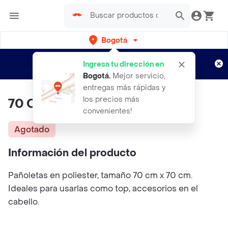
Bogotá
Regístrate
¿Nuevo en Rappi?
y disfruta de
Ingresa tu dirección en
envíos gratis por semanas
Aplican TyC
Bogotá
.
Mejor servicio,
entregas más rápidas y
los precios más
70 Cm - Tuty Naranja
convenientes!
Agotado
Información del producto
Pañoletas en poliester, tamaño 70 cm x 70 cm.
Ideales para usarlas como top, accesorios en el
cabello.