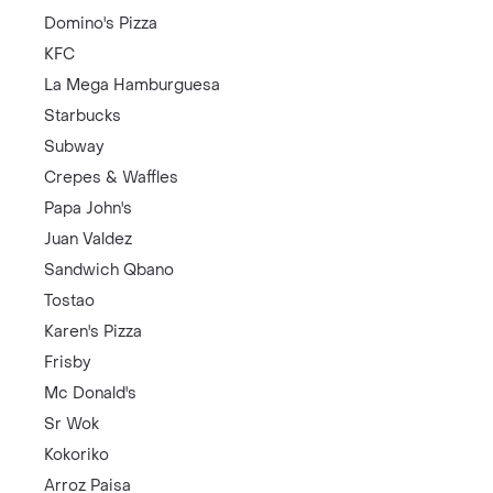
Domino's Pizza
KFC
La Mega Hamburguesa
Starbucks
Subway
Crepes & Waffles
Papa John's
Juan Valdez
Sandwich Qbano
Tostao
Karen's Pizza
Frisby
Mc Donald's
Sr Wok
Kokoriko
Arroz Paisa