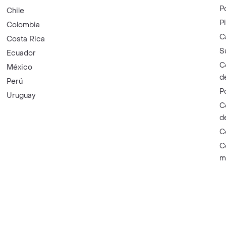
P
Chile
P
Colombia
C
Costa Rica
S
Ecuador
C
México
d
Perú
P
Uruguay
C
d
C
C
m