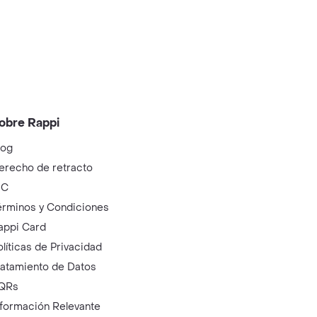
obre Rappi
log
erecho de retracto
IC
érminos y Condiciones
appi Card
olíticas de Privacidad
ratamiento de Datos
QRs
nformación Relevante