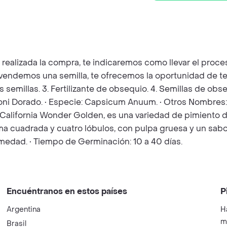
z realizada la compra, te indicaremos como llevar el pro
e vendemos una semilla, te ofrecemos la oportunidad de t
as semillas. 3. Fertilizante de obsequio. 4. Semillas de o
oni Dorado. • Especie: Capsicum Anuum. • Otros Nombres: 
ifornia Wonder Golden, es una variedad de pimiento dulc
rma cuadrada y cuatro lóbulos, con pulpa gruesa y un sabo
medad. • Tiempo de Germinación: 10 a 40 días.
Encuéntranos en estos países
P
Argentina
H
m
Brasil