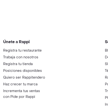
Únete a Rappi
S
Registra tu restaurante
B
Trabaja con nosotros
D
Registra tu tienda
S
Posiciones disponibles
T
Quiero ser Rappitendero
R
Haz crecer tu marca
P
Incrementa tus ventas
T
con Pide por Rappi
P
I