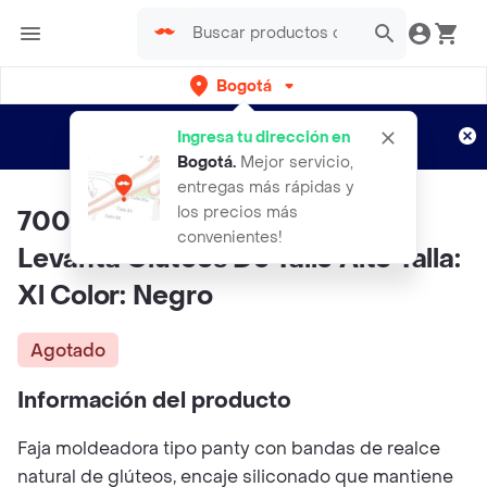
Bogotá
Regístrate
¿Nuevo en Rappi?
y disfruta de
Ingresa tu dirección en
envíos gratis por semanas
Aplican TyC
Bogotá
.
Mejor servicio,
entregas más rápidas y
los precios más
70014js Panty Faja Moldeador
convenientes!
Levanta Glúteos De Talle Alto Talla:
Xl Color: Negro
Agotado
Información del producto
Faja moldeadora tipo panty con bandas de realce
natural de glúteos, encaje siliconado que mantiene