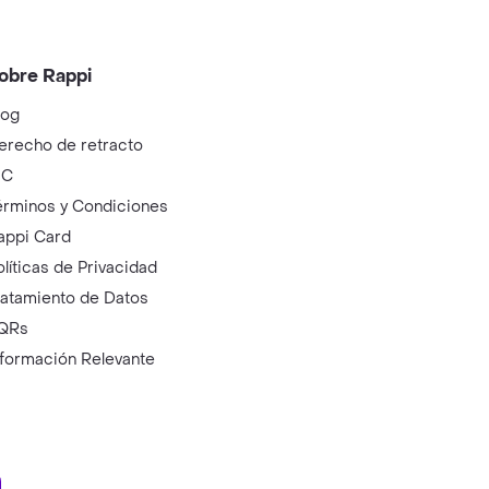
obre Rappi
log
erecho de retracto
IC
érminos y Condiciones
appi Card
olíticas de Privacidad
ratamiento de Datos
QRs
nformación Relevante
ry