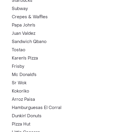
Starbucks
Subway
Crepes & Waffles
Papa John's
Juan Valdez
Sandwich Qbano
Tostao
Karen's Pizza
Frisby
Mc Donald's
Sr Wok
Kokoriko
Arroz Paisa
Hamburguesas El Corral
Dunkin' Donuts
Pizza Hut