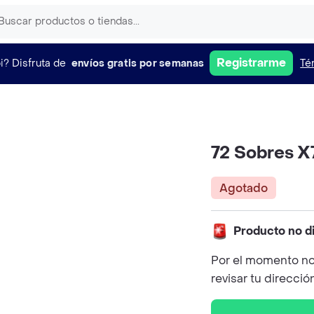
Registrarme
i?
Disfruta de
envíos gratis por semanas
Té
72 Sobres X
Agotado
Producto no d
Por el momento no
revisar tu direcció