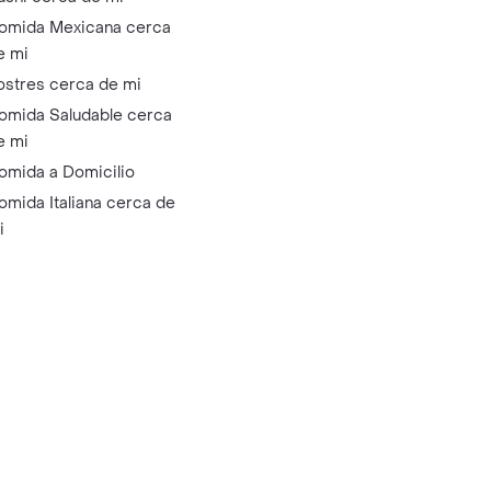
omida Mexicana cerca
e mi
ostres cerca de mi
omida Saludable cerca
e mi
omida a Domicilio
omida Italiana cerca de
i