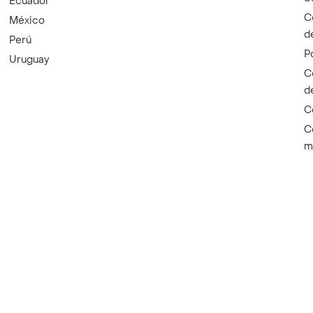
Ecuador
C
México
d
Perú
P
Uruguay
C
d
C
C
m