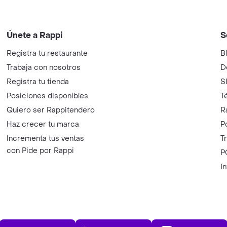
Únete a Rappi
S
Registra tu restaurante
B
Trabaja con nosotros
D
Registra tu tienda
S
Posiciones disponibles
T
Quiero ser Rappitendero
R
Haz crecer tu marca
P
Incrementa tus ventas
T
con Pide por Rappi
P
I
App Store
Play Store
AppGalle