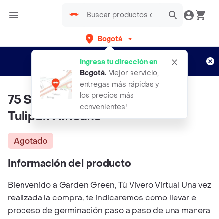
Bogotá
Regístrate
¿Nuevo en Rappi?
y disfruta de
Ingresa tu dirección en
envíos gratis por semanas
Aplican TyC
Bogotá
.
Mejor servicio,
entregas más rápidas y
los precios más
75 Semillas Orgánicas De Árbol
convenientes!
Tulipán Africano
Agotado
Información del producto
Bienvenido a Garden Green, Tú Vivero Virtual Una vez
realizada la compra, te indicaremos como llevar el
proceso de germinación paso a paso de una manera