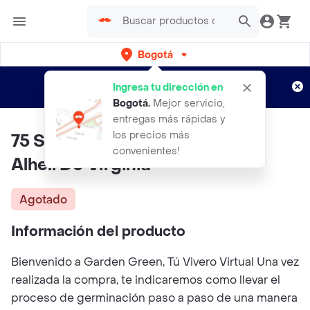
Bogotá
Regístrate
¿Nuevo en Rappi?
y disfruta de
Ingresa tu dirección en
envíos gratis por semanas
Aplican TyC
Bogotá
.
Mejor servicio,
entregas más rápidas y
los precios más
75 Semillas Orgánicas De Flor
convenientes!
Alhelí De Virginia
Agotado
Información del producto
Bienvenido a Garden Green, Tú Vivero Virtual Una vez
realizada la compra, te indicaremos como llevar el
proceso de germinación paso a paso de una manera