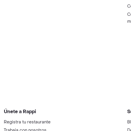
C
C
m
Únete a Rappi
S
Registra tu restaurante
B
Trabaja con nosotros
D