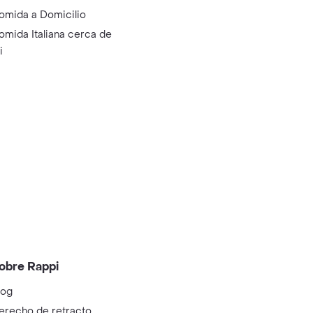
omida a Domicilio
omida Italiana cerca de
i
obre Rappi
log
erecho de retracto