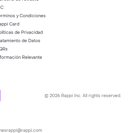
IC
érminos y Condiciones
appi Card
olíticas de Privacidad
ratamiento de Datos
QRs
nformación Relevante
ry
©
2026
Rappi Inc. All rights reserved.
ionesrappi@rappi.com