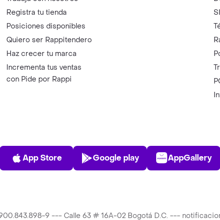
Registra tu tienda
S
Posiciones disponibles
T
Quiero ser Rappitendero
R
Haz crecer tu marca
P
Incrementa tus ventas
T
con Pide por Rappi
P
I
App Store
Play Store
AppGalle
App Store
Google play
AppGallery
T 900.843.898-9 --- Calle 63 # 16A-02 Bogotá D.C. --- notificac