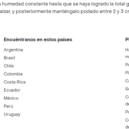
 humedad constante hasta que se haya logrado la total ge
raizar, y posteriormente manténgalo podado entre 2 y 3 c
Encuéntranos en estos países
P
Argentina
H
m
Brasil
P
Chile
P
Colombia
C
Costa Rica
S
Ecuador
C
México
d
Perú
P
Uruguay
C
d