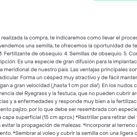
z realizada la compra, te indicaremos como llevar el pro
e vendemos una semilla, te ofrecemos la oportunidad de te
 3. Fertilizante de obsequio. 4. Semillas de obsequio. 5. 
ipción: Es una especie de gran difusión para la implanta
ja meridional de nuestro país. Las ventajas principales so
icular. Forma un césped muy atractivo y de fácil mantenim
gan a gran velocidad (¡hasta 1 cm por día!). En los nudos
erencia del Ryegrass y la festuca, que no pueden cubrir 
ias y a enfermedades y responde muy bien a la fertilizaci
lento pajizo, por lo que debe ser resembrada con especie
 capa superficial (15 cm aprox.) *Rastrillar para retirar d
a evitar la propagación de malezas. *Incorporar al terren
ento. *Sembrar al voleo y cubrir la semilla con una ligera