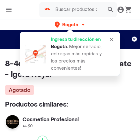
Bogotá
Regístrate
¿Nuevo en Rappi?
y disfruta de
Ingresa tu dirección en
envíos gratis por semanas
Aplican TyC
Bogotá
.
Mejor servicio,
entregas más rápidas y
los precios más
8-46 Rubio Claro Beige Chocolate
convenientes!
- Igora Royal
Agotado
Productos similares:
Cosmetica Profesional
$0