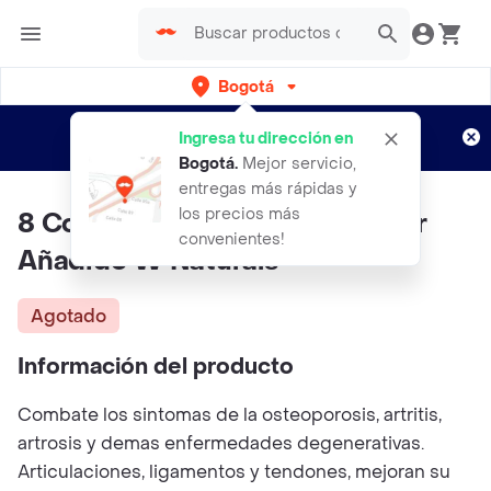
Bogotá
Regístrate
¿Nuevo en Rappi?
y disfruta de
Ingresa tu dirección en
envíos gratis por semanas
Aplican TyC
Bogotá
.
Mejor servicio,
entregas más rápidas y
los precios más
8 Colag X 1050 Gms Sin Azucar
convenientes!
Añadido W Naturals
Agotado
Información del producto
Combate los sintomas de la osteoporosis, artritis,
artrosis y demas enfermedades degenerativas.
Articulaciones, ligamentos y tendones, mejoran su