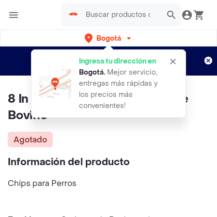
Bogotá
Regístrate
¿Nuevo en Rappi?
y disfruta de
Ingresa tu dirección en
envíos gratis por semanas
Aplican TyC
Bogotá
.
Mejor servicio,
entregas más rápidas y
los precios más
8 In 1 Delicias Chips Carnaza de
convenientes!
Bovino
Agotado
Información del producto
Chips para Perros