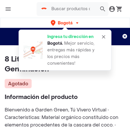
Bogotá
Regístrate
¿Nuevo en Rappi?
y disfruta de
Ingresa tu dirección en
envíos gratis por semanas
Aplican TyC
Bogotá
.
Mejor servicio,
entregas más rápidas y
los precios más
8 Litros De Sustrato De
convenientes!
Germinación
Agotado
Información del producto
Bienvenido a Garden Green, Tú Vivero Virtual •
Características: Material orgánico constituido con
elementos procedentes de la cascara del coco. •