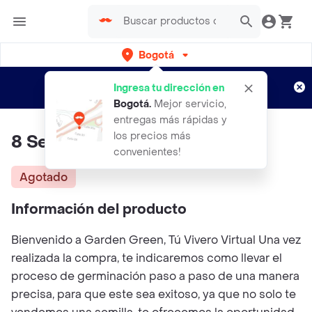
Bogotá
Regístrate
¿Nuevo en Rappi?
y disfruta de
Ingresa tu dirección en
envíos gratis por semanas
Aplican TyC
Bogotá
.
Mejor servicio,
entregas más rápidas y
los precios más
8 Semillas Orgánicas De Habas
convenientes!
Agotado
Información del producto
Bienvenido a Garden Green, Tú Vivero Virtual Una vez
realizada la compra, te indicaremos como llevar el
proceso de germinación paso a paso de una manera
precisa, para que este sea exitoso, ya que no solo te