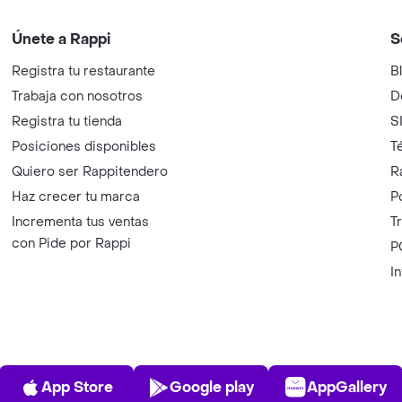
Únete a Rappi
S
Registra tu restaurante
B
Trabaja con nosotros
D
Registra tu tienda
S
Posiciones disponibles
T
Quiero ser Rappitendero
R
Haz crecer tu marca
P
Incrementa tus ventas
T
con Pide por Rappi
P
I
App Store
Play Store
AppGalle
App Store
Google play
AppGallery