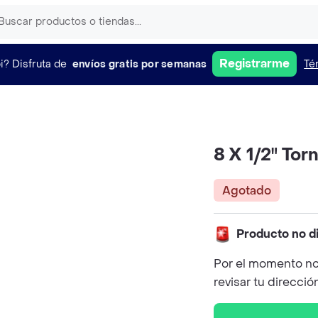
Registrarme
i?
Disfruta de
envíos gratis por semanas
Té
8 X 1/2" Tor
Agotado
Producto no d
Por el momento no
revisar tu direcció