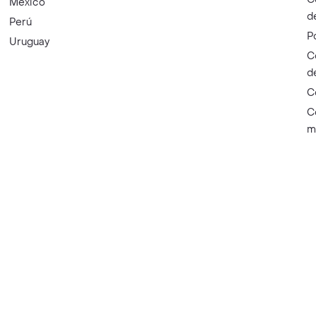
México
d
Perú
P
Uruguay
C
d
C
C
m