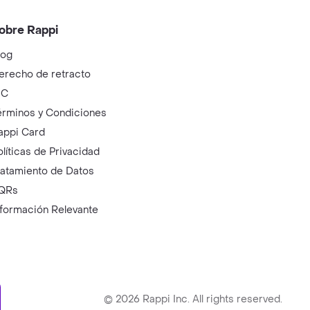
obre Rappi
log
erecho de retracto
IC
érminos y Condiciones
appi Card
olíticas de Privacidad
ratamiento de Datos
QRs
nformación Relevante
ry
©
2026
Rappi Inc. All rights reserved.