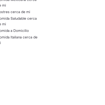
e mi
ostres cerca de mi
omida Saludable cerca
e mi
omida a Domicilio
omida Italiana cerca de
i