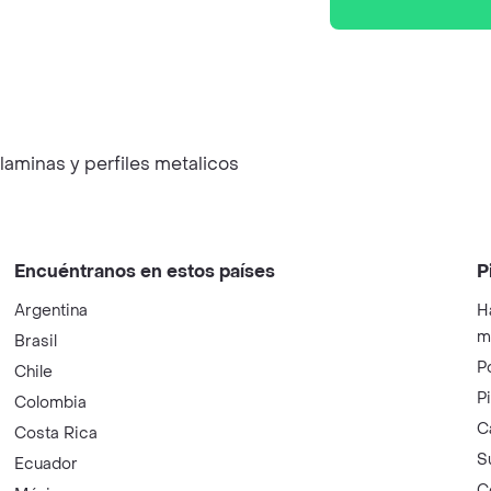
 laminas y perfiles metalicos
Encuéntranos en estos países
P
Argentina
H
m
Brasil
P
Chile
P
Colombia
C
Costa Rica
S
Ecuador
C