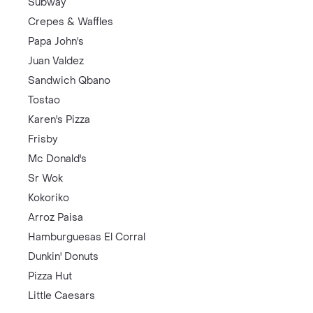
Subway
Crepes & Waffles
Papa John's
Juan Valdez
Sandwich Qbano
Tostao
Karen's Pizza
Frisby
Mc Donald's
Sr Wok
Kokoriko
Arroz Paisa
Hamburguesas El Corral
Dunkin' Donuts
Pizza Hut
Little Caesars