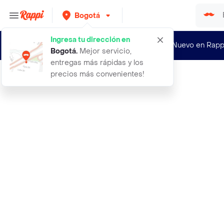
Bogotá
Ingresa tu dirección en
¿Nuevo en Rapp
Bogotá
.
Mejor servicio,
entregas más rápidas y los
precios más convenientes!
Rappi
8 x 12 tornillo clind phill zin paq