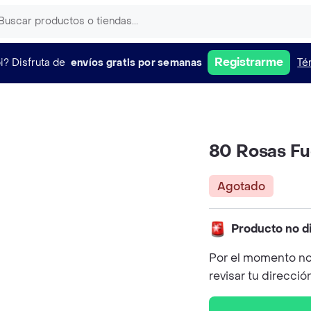
Registrarme
i?
Disfruta de
envíos gratis por semanas
Té
80 Rosas Fu
Agotado
Producto no d
Por el momento no
revisar tu direcció