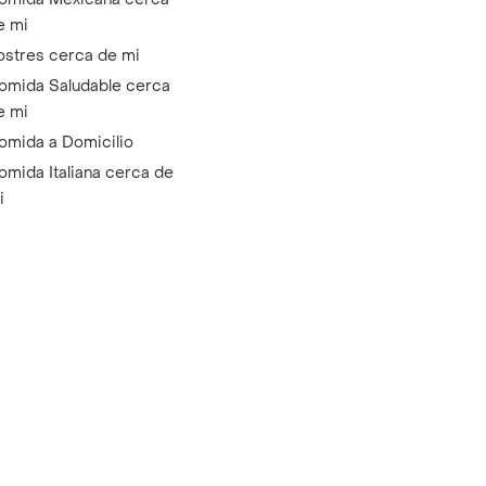
e mi
ostres cerca de mi
omida Saludable cerca
e mi
omida a Domicilio
omida Italiana cerca de
i