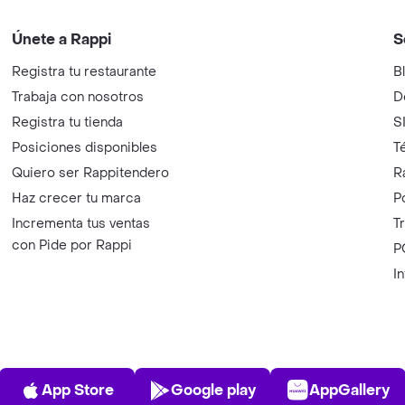
Únete a Rappi
S
Registra tu restaurante
B
Trabaja con nosotros
D
Registra tu tienda
S
Posiciones disponibles
T
Quiero ser Rappitendero
R
Haz crecer tu marca
P
Incrementa tus ventas
T
con Pide por Rappi
P
I
App Store
Play Store
AppGalle
App Store
Google play
AppGallery