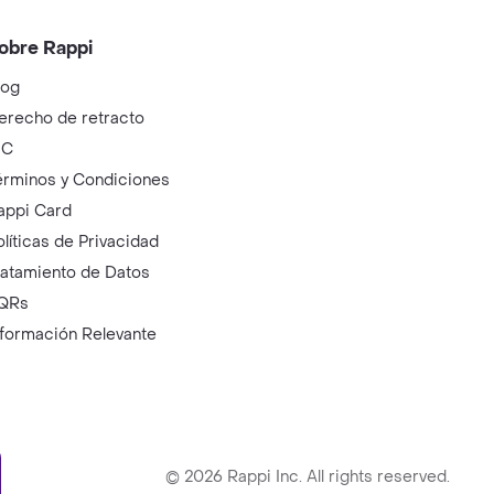
obre Rappi
log
erecho de retracto
IC
érminos y Condiciones
appi Card
olíticas de Privacidad
ratamiento de Datos
QRs
nformación Relevante
ry
©
2026
Rappi Inc. All rights reserved.