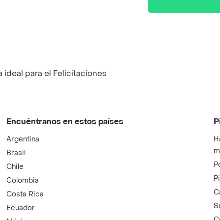
ideal para el Felicitaciones
Encuéntranos en estos países
P
Argentina
H
m
Brasil
P
Chile
P
Colombia
C
Costa Rica
S
Ecuador
C