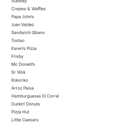
Subway
Crepes & Waffles
Papa John's
Juan Valdez
Sandwich Qbano
Tostao
Karen's Pizza
Frisby
Mc Donald's
Sr Wok
Kokoriko
Arroz Paisa
Hamburguesas El Corral
Dunkin' Donuts
Pizza Hut
Little Caesars