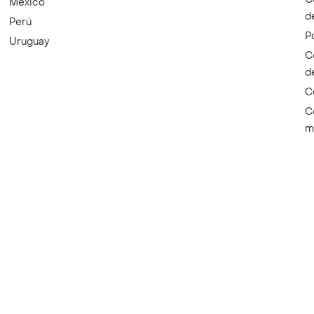
México
d
Perú
P
Uruguay
C
d
C
C
m