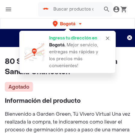
Bogotá
Regístrate
¿Nuevo en Rappi?
y disfruta de
Ingresa tu dirección en
envíos gratis por semanas
Aplican TyC
Bogotá
.
Mejor servicio,
entregas más rápidas y
los precios más
80 Semillas Orgánicas De Fruta
convenientes!
Sandia Charleston
Agotado
Información del producto
Bienvenido a Garden Green, Tú Vivero Virtual Una vez
realizada la compra, te indicaremos como llevar el
proceso de germinación paso a paso de una manera