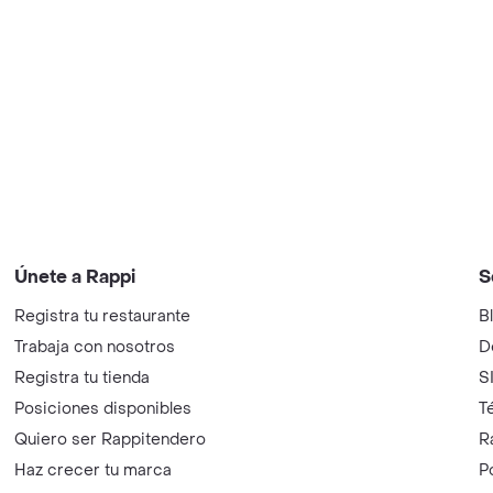
Únete a Rappi
S
Registra tu restaurante
B
Trabaja con nosotros
D
Registra tu tienda
S
Posiciones disponibles
T
Quiero ser Rappitendero
R
Haz crecer tu marca
P