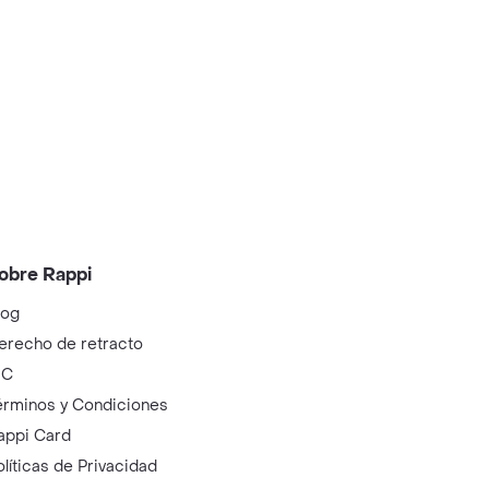
obre Rappi
log
erecho de retracto
IC
érminos y Condiciones
appi Card
olíticas de Privacidad