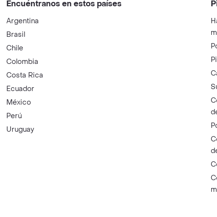
Encuéntranos en estos países
P
Argentina
H
m
Brasil
P
Chile
P
Colombia
C
Costa Rica
S
Ecuador
C
México
d
Perú
P
Uruguay
C
d
C
C
m