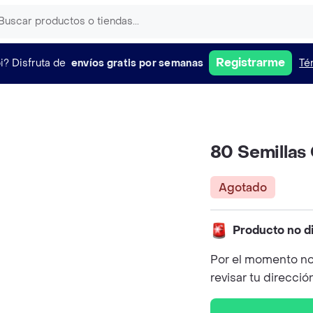
Registrarme
i?
Disfruta de
envíos gratis por semanas
Té
80 Semillas
Agotado
Producto no d
Por el momento no
revisar tu direcció