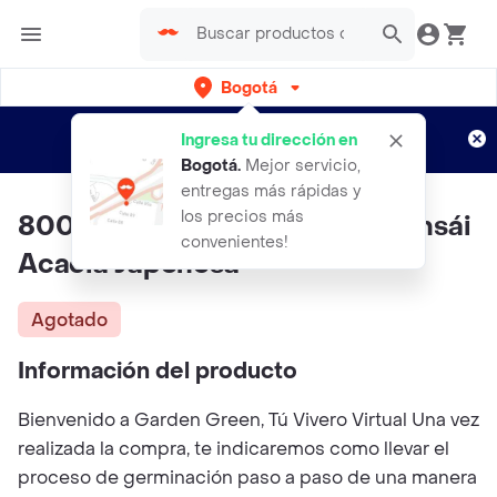
Bogotá
Regístrate
¿Nuevo en Rappi?
y disfruta de
Ingresa tu dirección en
envíos gratis por semanas
Aplican TyC
Bogotá
.
Mejor servicio,
entregas más rápidas y
los precios más
800 Semillas Orgánicas De Bonsái
convenientes!
Acacia Japonesa
Agotado
Información del producto
Bienvenido a Garden Green, Tú Vivero Virtual Una vez
realizada la compra, te indicaremos como llevar el
proceso de germinación paso a paso de una manera