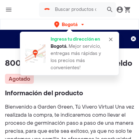
Bogotá
Regístrate
¿Nuevo en Rappi?
y disfruta de
Ingresa tu dirección en
envíos gratis por semanas
Aplican TyC
Bogotá
.
Mejor servicio,
entregas más rápidas y
los precios más
800 Semillas Orgánicas De Eneldo
convenientes!
Agotado
Información del producto
Bienvenido a Garden Green, Tú Vivero Virtual Una vez
realizada la compra, te indicaremos como llevar el
proceso de germinación paso a paso de una manera
precisa, para que este sea exitoso, ya que no solo te