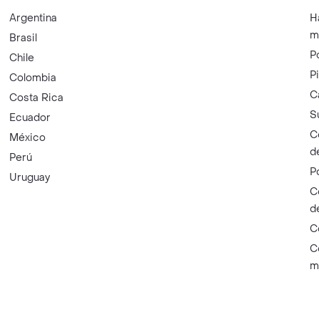
Argentina
H
m
Brasil
P
Chile
P
Colombia
C
Costa Rica
S
Ecuador
C
México
d
Perú
P
Uruguay
C
d
C
C
m