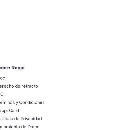
obre Rappi
log
erecho de retracto
IC
érminos y Condiciones
appi Card
olíticas de Privacidad
ratamiento de Datos