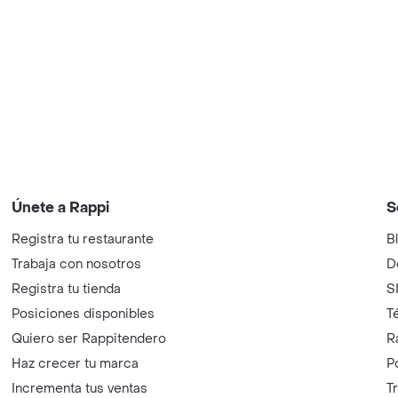
Únete a Rappi
S
Registra tu restaurante
B
Trabaja con nosotros
D
Registra tu tienda
S
Posiciones disponibles
T
Quiero ser Rappitendero
R
Haz crecer tu marca
P
Incrementa tus ventas
T