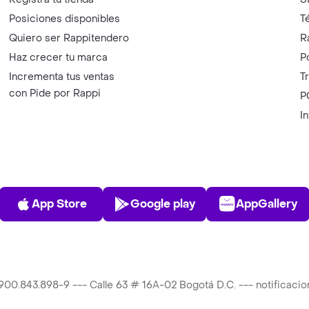
Posiciones disponibles
T
Quiero ser Rappitendero
R
Haz crecer tu marca
P
Incrementa tus ventas
T
con Pide por Rappi
P
I
App Store
Play Store
AppGalle
App Store
Google play
AppGallery
T 900.843.898-9 --- Calle 63 # 16A-02 Bogotá D.C. --- notificac