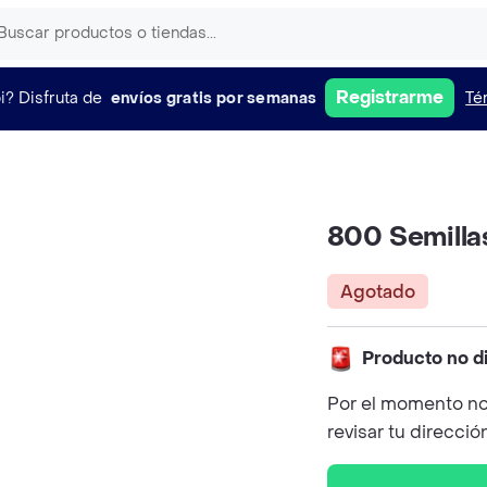
Registrarme
i?
Disfruta de
envíos gratis por semanas
Té
800 Semilla
Agotado
Producto no d
Por el momento no
revisar tu direcció