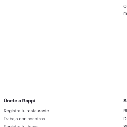
C
m
Únete a Rappi
S
Registra tu restaurante
B
Trabaja con nosotros
D
Registra tu tienda
S