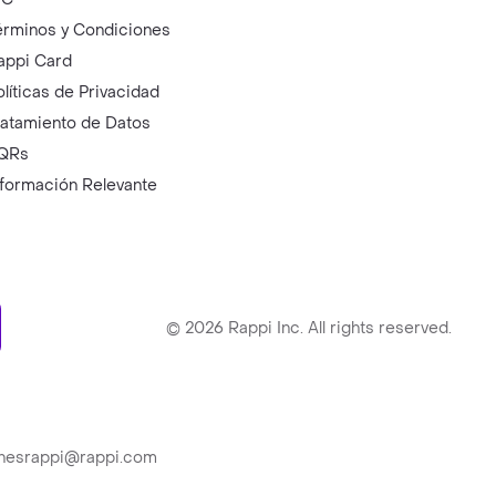
érminos y Condiciones
appi Card
olíticas de Privacidad
ratamiento de Datos
QRs
nformación Relevante
ry
©
2026
Rappi Inc. All rights reserved.
ionesrappi@rappi.com