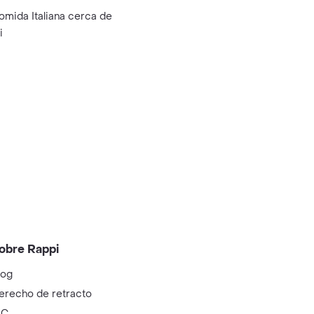
omida Italiana cerca de
i
obre Rappi
log
erecho de retracto
IC