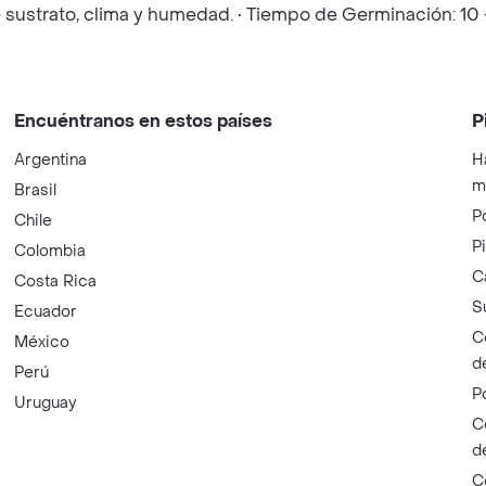
sustrato, clima y humedad. • Tiempo de Germinación: 10 -
Encuéntranos en estos países
P
Argentina
H
m
Brasil
P
Chile
P
Colombia
C
Costa Rica
S
Ecuador
C
México
d
Perú
P
Uruguay
C
d
C