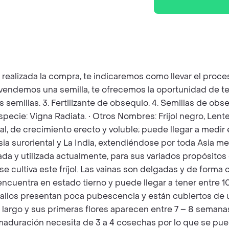
z realizada la compra, te indicaremos como llevar el pro
e vendemos una semilla, te ofrecemos la oportunidad de t
as semillas. 3. Fertilizante de obsequio. 4. Semillas de o
specie: Vigna Radiata. • Otros Nombres: Frijol negro, Lentej
, de crecimiento erecto y voluble; puede llegar a medir e
Asia suroriental y La India, extendiéndose por toda Asia m
vada y utilizada actualmente, para sus variados propósitos
 cultiva este fríjol. Las vainas son delgadas y de forma c
cuentra en estado tierno y puede llegar a tener entre 10
tallos presentan poca pubescencia y están cubiertos de u
largo y sus primeras flores aparecen entre 7 – 8 semanas
 maduración necesita de 3 a 4 cosechas por lo que se pue