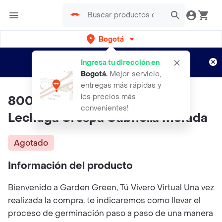
Bogotá
Regístrate
¿Nuevo en Rappi?
y disfruta de
Ingresa tu dirección en
envíos gratis por semanas
Aplican TyC
Bogotá
.
Mejor servicio,
entregas más rápidas y
los precios más
800 Semillas Orgánicas De
convenientes!
Lechuga Crespa Gabriella Morada
Agotado
Información del producto
Bienvenido a Garden Green, Tú Vivero Virtual Una vez
realizada la compra, te indicaremos como llevar el
proceso de germinación paso a paso de una manera