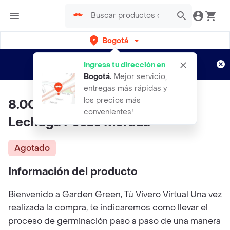
Bogotá
Regístrate
¿Nuevo en Rappi?
y disfruta de
Ingresa tu dirección en
envíos gratis por semanas
Aplican TyC
Bogotá
.
Mejor servicio,
entregas más rápidas y
los precios más
8.000 Semillas Orgánicas De
convenientes!
Lechuga Pecas Morada
Agotado
Información del producto
Bienvenido a Garden Green, Tú Vivero Virtual Una vez
realizada la compra, te indicaremos como llevar el
proceso de germinación paso a paso de una manera