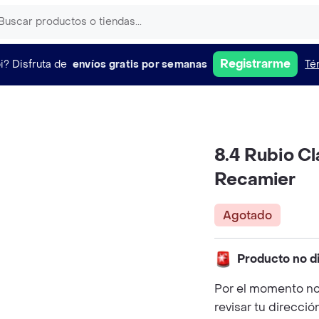
Registrarme
i?
Disfruta de
envíos gratis por semanas
Té
8.4 Rubio Cl
Recamier
Agotado
Producto no d
Por el momento no
revisar tu direcció