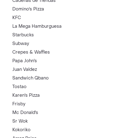
Cadenas de Tiendas
Domino's Pizza
KFC
La Mega Hamburguesa
Starbucks
Subway
Crepes & Waffles
Papa John's
Juan Valdez
Sandwich Qbano
Tostao
Karen's Pizza
Frisby
Mc Donald's
Sr Wok
Kokoriko