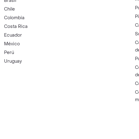
Brasil
P
Chile
P
Colombia
C
Costa Rica
S
Ecuador
C
México
d
Perú
P
Uruguay
C
d
C
C
m