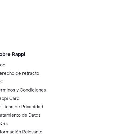
obre Rappi
log
erecho de retracto
IC
érminos y Condiciones
appi Card
olíticas de Privacidad
ratamiento de Datos
QRs
nformación Relevante