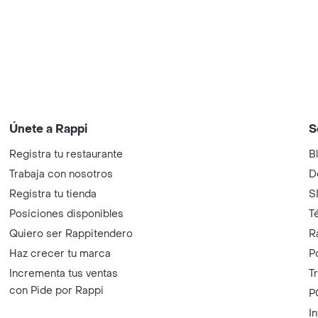
Únete a Rappi
S
Registra tu restaurante
B
Trabaja con nosotros
D
Registra tu tienda
S
Posiciones disponibles
T
Quiero ser Rappitendero
R
Haz crecer tu marca
P
Incrementa tus ventas
T
con Pide por Rappi
P
I