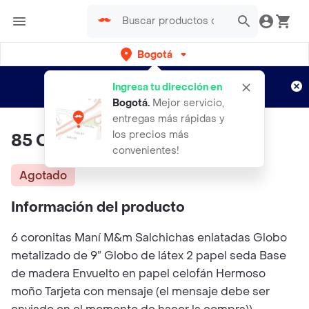
Bogotá
Regístrate
¿Nuevo en Rappi?
y disfruta de
Ingresa tu dirección en
envíos gratis por semanas
Aplican TyC
Bogotá
.
Mejor servicio,
entregas más rápidas y
los precios más
85 Cervecero
convenientes!
Agotado
Información del producto
6 coronitas Maní M&m Salchichas enlatadas Globo
metalizado de 9” Globo de látex 2 papel seda Base
de madera Envuelto en papel celofán Hermoso
moño Tarjeta con mensaje (el mensaje debe ser