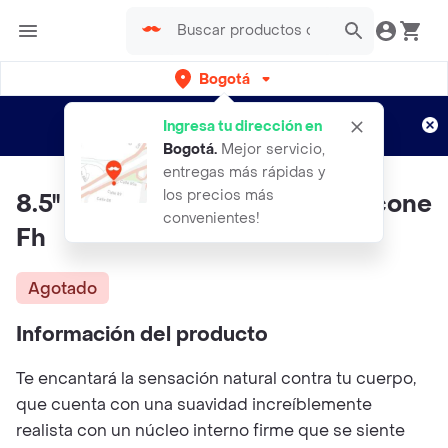
Bogotá
Regístrate
¿Nuevo en Rappi?
y disfruta de
Ingresa tu dirección en
envíos gratis por semanas
Aplican TyC
Bogotá
.
Mejor servicio,
entregas más rápidas y
los precios más
8.5'' Dual Layered Platinum Silicone
convenientes!
Fh
Agotado
Información del producto
Te encantará la sensación natural contra tu cuerpo,
que cuenta con una suavidad increíblemente
realista con un núcleo interno firme que se siente