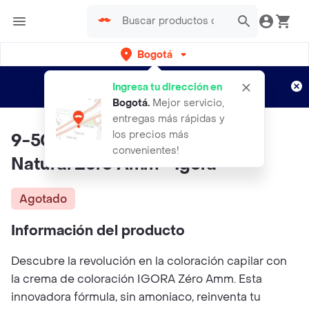
Bogotá
Regístrate
¿Nuevo en Rappi?
y disfruta de
Ingresa tu dirección en
envíos gratis por semanas
Aplican TyC
Bogotá
.
Mejor servicio,
entregas más rápidas y
los precios más
9-50 Rubio Muy Claro Dorado
convenientes!
Natural Zero Amm - Igora
Agotado
Información del producto
Descubre la revolución en la coloración capilar con
la crema de coloración IGORA Zéro Amm. Esta
innovadora fórmula, sin amoniaco, reinventa tu