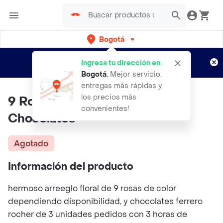
Bogotá
Regístrate
¿Nuevo en Rappi?
y disfruta de
Ingresa tu dirección en
envíos gratis por semanas
Aplican TyC
Bogotá
.
Mejor servicio,
entregas más rápidas y
los precios más
9 Rosas En Papel Crack Y
convenientes!
Chocolates
Agotado
Información del producto
hermoso arreeglo floral de 9 rosas de color
dependiendo disponibilidad, y chocolates ferrero
rocher de 3 unidades pedidos con 3 horas de