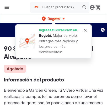
Bogotá
Regístrate
¿Nuevo en Rappi?
y disfruta de
Ingresa tu dirección en
envíos gratis por semanas
Aplican TyC
Bogotá
.
Mejor servicio,
entregas más rápidas y
los precios más
90 Semillas Orgánicas De Árbol
convenientes!
Alcaparro
Agotado
Información del producto
Bienvenido a Garden Green, Tú Vivero Virtual Una vez
realizada la compra, te indicaremos como llevar el
proceso de germinación paso a paso de una manera