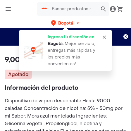
Bogotá
Regístrate
¿Nuevo en Rappi?
y disfruta de
Ingresa tu dirección en
envíos gratis por semanas
Aplican TyC
Bogotá
.
Mejor servicio,
entregas más rápidas y
los precios más
9,000 Puff Flawlss Menta 5%
convenientes!
Agotado
Información del producto
Dispositivo de vapeo desechable Hasta 9000
caladas Concentración de nicotina: 5% - 50mg por
ml Sabor: Mora azul mentolada Ingredientes:
Glicerina vegetal, Propilenglicol, nicotina y