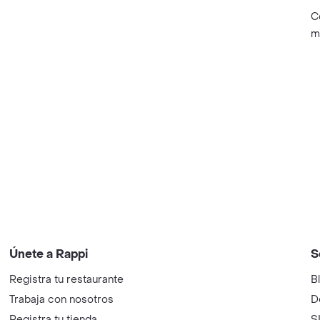
C
m
Únete a Rappi
S
Registra tu restaurante
B
Trabaja con nosotros
D
Registra tu tienda
S