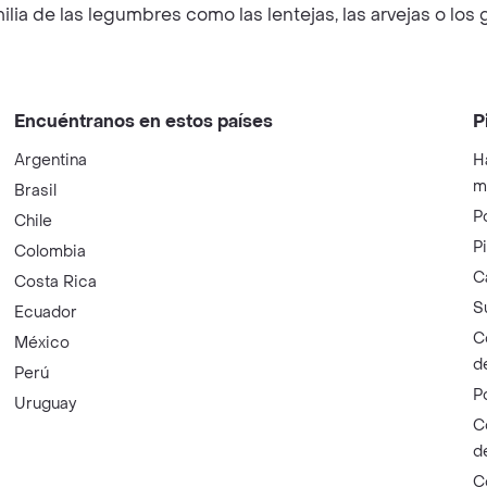
ilia de las legumbres como las lentejas, las arvejas o los
Encuéntranos en estos países
P
Argentina
H
m
Brasil
P
Chile
P
Colombia
C
Costa Rica
S
Ecuador
C
México
d
Perú
P
Uruguay
C
d
C