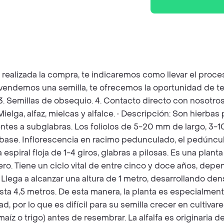
z realizada la compra, te indicaremos como llevar el pro
e vendemos una semilla, te ofrecemos la oportunidad de te
. 3. Semillas de obsequio. 4. Contacto directo con nosotro
Mielga, alfaz, mielcas y alfalce. • Descripción: Son hierba
tes a subglabras. Los foliolos de 5-20 mm de largo, 3-1
base. Inflorescencia en racimo pedunculado, el pedúncul
a espiral floja de 1-4 giros, glabras a pilosas. Es una pla
o. Tiene un ciclo vital de entre cinco y doce años, depen
 Llega a alcanzar una altura de 1 metro, desarrollando d
ta 4,5 metros. De esta manera, la planta es especialment
, por lo que es difícil para su semilla crecer en cultivar
maíz o trigo) antes de resembrar. La alfalfa es originaria