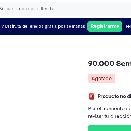
Registrarme
i?
Disfruta de
envíos gratis por semanas
Té
90.000 Semi
Agotado
Producto no d
Por el momento no
revisar tu direcció