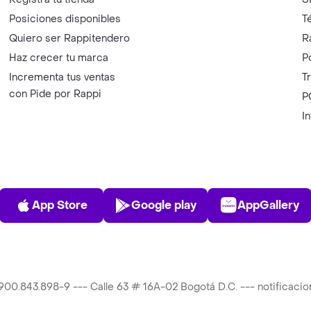
Posiciones disponibles
T
Quiero ser Rappitendero
R
Haz crecer tu marca
P
Incrementa tus ventas
T
con Pide por Rappi
P
I
App Store
Play Store
AppGalle
App Store
Google play
AppGallery
T 900.843.898-9 --- Calle 63 # 16A-02 Bogotá D.C. --- notificac