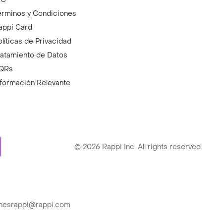
érminos y Condiciones
appi Card
olíticas de Privacidad
ratamiento de Datos
QRs
nformación Relevante
ry
©
2026
Rappi Inc. All rights reserved.
ionesrappi@rappi.com