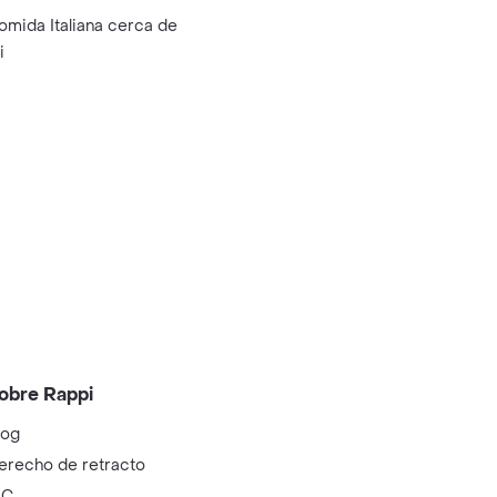
omida Italiana cerca de
i
obre Rappi
log
erecho de retracto
IC