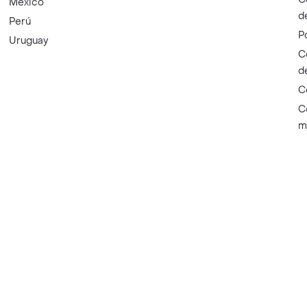
México
d
Perú
P
Uruguay
C
d
C
C
m