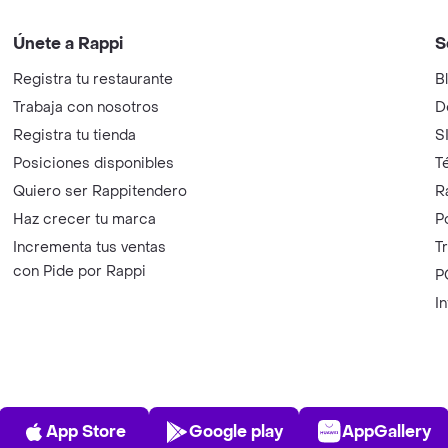
Únete a Rappi
S
Registra tu restaurante
B
Trabaja con nosotros
D
Registra tu tienda
S
Posiciones disponibles
T
Quiero ser Rappitendero
R
Haz crecer tu marca
P
Incrementa tus ventas
T
con Pide por Rappi
P
I
App Store
Play Store
AppGalle
App Store
Google play
AppGallery