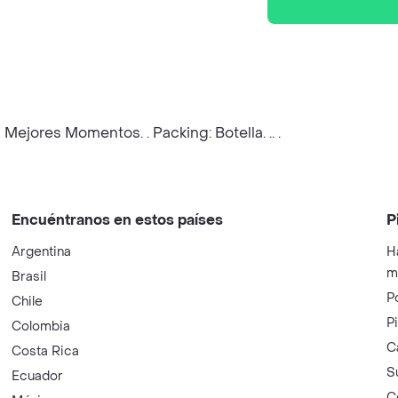
ejores Momentos. . Packing: Botella. .. .
Encuéntranos en estos países
P
Argentina
H
m
Brasil
P
Chile
P
Colombia
C
Costa Rica
S
Ecuador
C