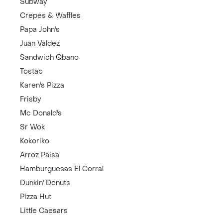
Subway
Crepes & Waffles
Papa John's
Juan Valdez
Sandwich Qbano
Tostao
Karen's Pizza
Frisby
Mc Donald's
Sr Wok
Kokoriko
Arroz Paisa
Hamburguesas El Corral
Dunkin' Donuts
Pizza Hut
Little Caesars