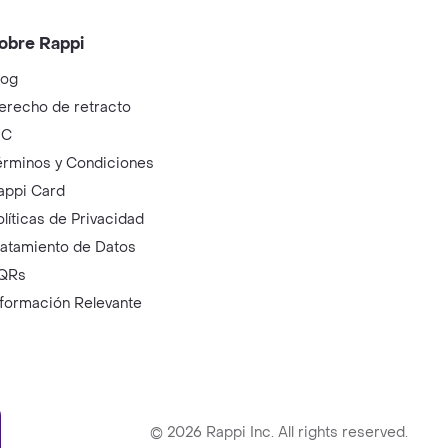
obre Rappi
log
erecho de retracto
IC
érminos y Condiciones
appi Card
olíticas de Privacidad
ratamiento de Datos
QRs
nformación Relevante
ry
©
2026
Rappi Inc. All rights reserved.