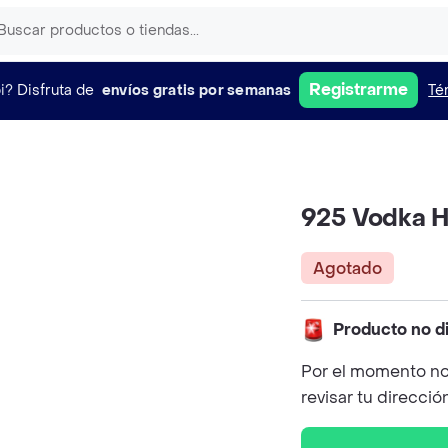
Registrarme
i?
Disfruta de
envíos gratis por semanas
Té
925 Vodka H
Agotado
Producto no d
Por el momento no
revisar tu direcció