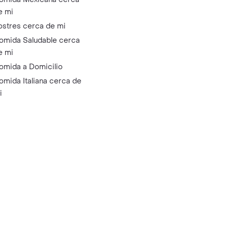
e mi
ostres cerca de mi
omida Saludable cerca
e mi
omida a Domicilio
omida Italiana cerca de
i