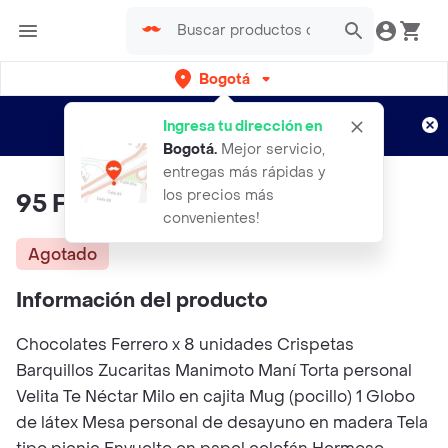
Bogotá
Regístrate
¿Nuevo en Rappi?
y disfruta de
Ingresa tu dirección en
envíos gratis por semanas
Aplican TyC
Bogotá
.
Mejor servicio,
entregas más rápidas y
los precios más
95 Fantasía
convenientes!
Agotado
Información del producto
Chocolates Ferrero x 8 unidades Crispetas
Barquillos Zucaritas Manimoto Maní Torta personal
Velita Te Néctar Milo en cajita Mug (pocillo) 1 Globo
de látex Mesa personal de desayuno en madera Tela