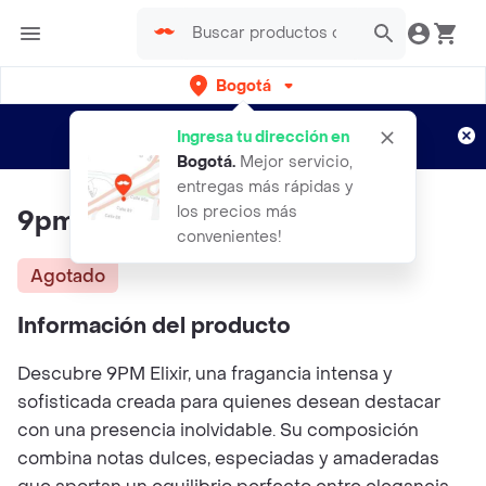
Bogotá
Regístrate
¿Nuevo en Rappi?
y disfruta de
Ingresa tu dirección en
envíos gratis por semanas
Aplican TyC
Bogotá
.
Mejor servicio,
entregas más rápidas y
los precios más
9pm Elixir
convenientes!
Agotado
Información del producto
Descubre 9PM Elixir, una fragancia intensa y
sofisticada creada para quienes desean destacar
con una presencia inolvidable. Su composición
combina notas dulces, especiadas y amaderadas