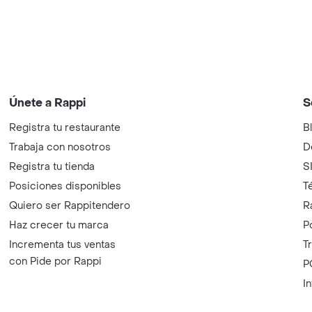
Únete a Rappi
S
Registra tu restaurante
B
Trabaja con nosotros
D
Registra tu tienda
S
Posiciones disponibles
T
Quiero ser Rappitendero
R
Haz crecer tu marca
P
Incrementa tus ventas
T
con Pide por Rappi
P
I