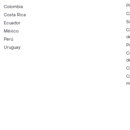
P
Colombia
C
Costa Rica
S
Ecuador
C
México
d
Perú
P
Uruguay
C
d
C
C
m