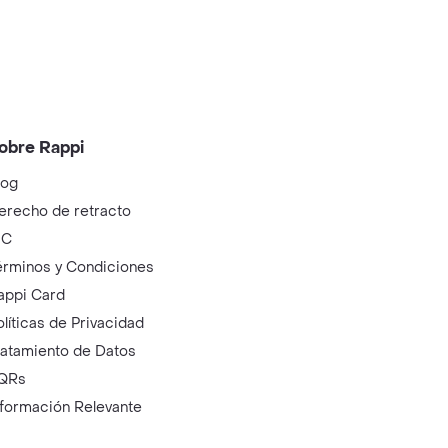
obre Rappi
log
erecho de retracto
IC
érminos y Condiciones
appi Card
olíticas de Privacidad
ratamiento de Datos
QRs
nformación Relevante