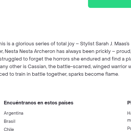
s is a glorious series of total joy – Stylist Sarah J. Maas
ter, Nesta Nesta Archeron has always been prickly – proud,
struggled to forget the horrors she endured and find a pl
y other is Cassian, the battle-scarred, winged warrior who
ced to train in battle together, sparks become flame.
Encuéntranos en estos países
P
Argentina
H
m
Brasil
P
Chile