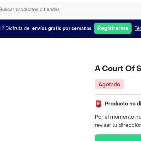
Registrarme
i?
Disfruta de
envíos gratis por semanas
Té
A Court Of S
Agotado
Producto no d
Por el momento no
revisar tu direcció