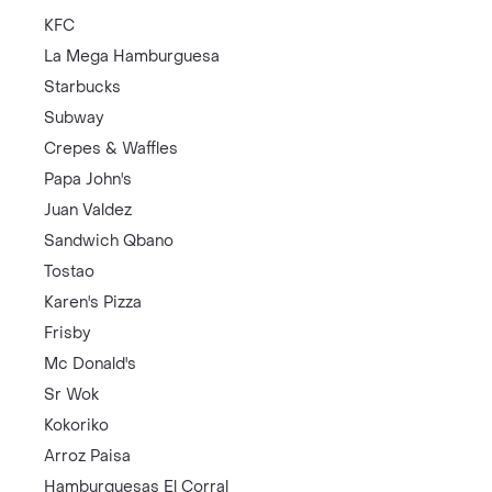
KFC
La Mega Hamburguesa
Starbucks
Subway
Crepes & Waffles
Papa John's
Juan Valdez
Sandwich Qbano
Tostao
Karen's Pizza
Frisby
Mc Donald's
Sr Wok
Kokoriko
Arroz Paisa
Hamburguesas El Corral