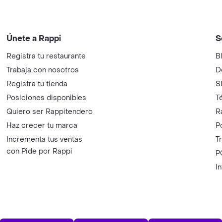
Únete a Rappi
S
Registra tu restaurante
B
Trabaja con nosotros
D
Registra tu tienda
S
Posiciones disponibles
T
Quiero ser Rappitendero
R
Haz crecer tu marca
P
Incrementa tus ventas
T
con Pide por Rappi
P
I