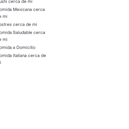
ushi cerca de mi
omida Mexicana cerca
e mi
ostres cerca de mi
omida Saludable cerca
e mi
omida a Domicilio
omida Italiana cerca de
i