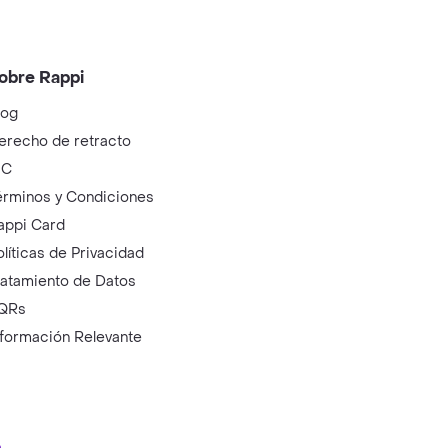
obre Rappi
log
erecho de retracto
IC
érminos y Condiciones
appi Card
olíticas de Privacidad
ratamiento de Datos
QRs
nformación Relevante