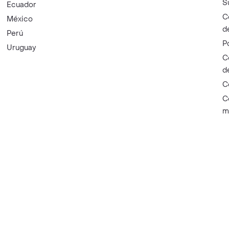
S
Ecuador
C
México
d
Perú
P
Uruguay
C
d
C
C
m