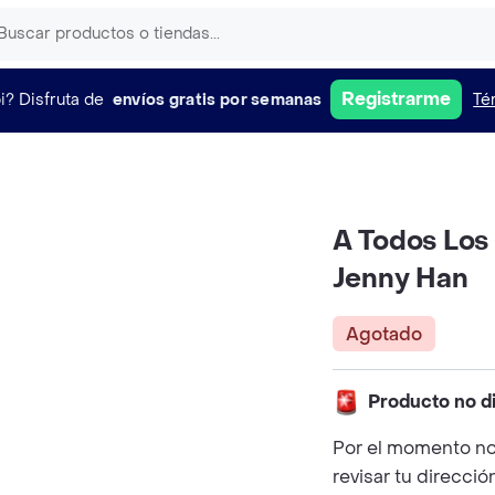
Registrarme
i?
Disfruta de
envíos gratis por semanas
Té
A Todos Los
Jenny Han
Agotado
Producto no d
Por el momento no
revisar tu direcció