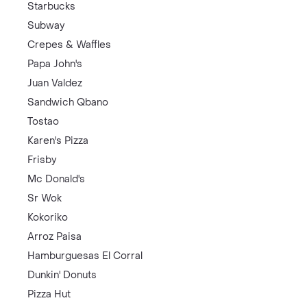
Starbucks
Subway
Crepes & Waffles
Papa John's
Juan Valdez
Sandwich Qbano
Tostao
Karen's Pizza
Frisby
Mc Donald's
Sr Wok
Kokoriko
Arroz Paisa
Hamburguesas El Corral
Dunkin' Donuts
Pizza Hut