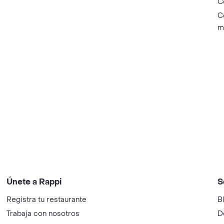
C
C
m
Únete a Rappi
S
Registra tu restaurante
B
Trabaja con nosotros
D