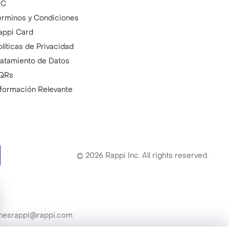
IC
érminos y Condiciones
appi Card
olíticas de Privacidad
ratamiento de Datos
QRs
nformación Relevante
ry
©
2026
Rappi Inc. All rights reserved.
ionesrappi@rappi.com