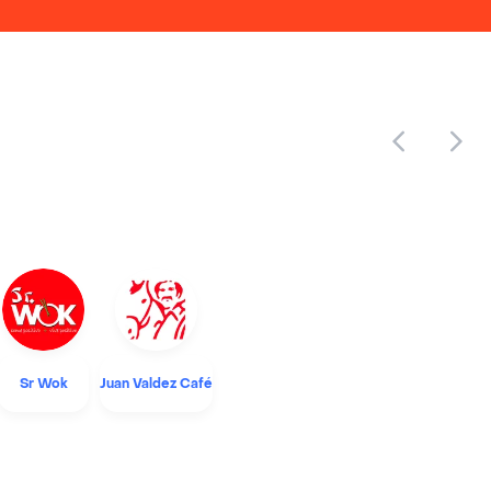
Sr Wok
Juan Valdez Café