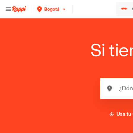
Bogotá
Si ti
Usa tu 