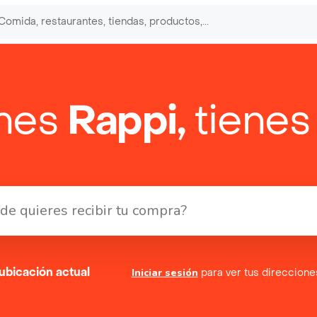
enes
Rappi,
tienes
ubicación actual
Iniciar sesión
para ver tus direccion