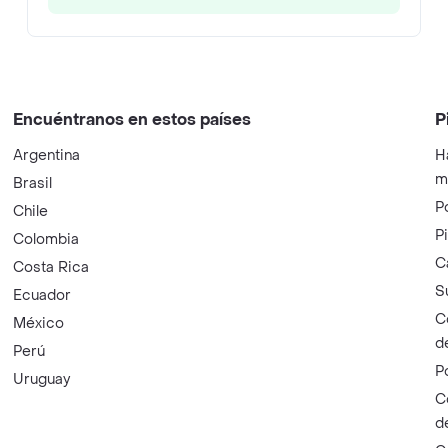
Encuéntranos en estos países
P
Argentina
H
m
Brasil
P
Chile
P
Colombia
C
Costa Rica
S
Ecuador
C
México
d
Perú
P
Uruguay
C
d