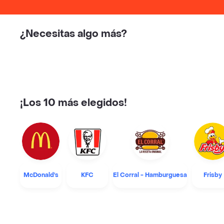
¿Necesitas algo más?
¡Los 10 más elegidos!
McDonald's
KFC
El Corral - Hamburguesa
Frisby