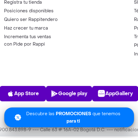
Registra tu tienda
S
Posiciones disponibles
T
Quiero ser Rappitendero
R
Haz crecer tu marca
P
Incrementa tus ventas
T
con Pide por Rappi
P
I
App Store
Play Store
AppGalle
App Store
Google play
AppGallery
Descubre las
PROMOCIONES
que tenemos
para ti
T 900.843.898-9 --- Calle 63 # 16A-02 Bogotá D.C. --- notificac