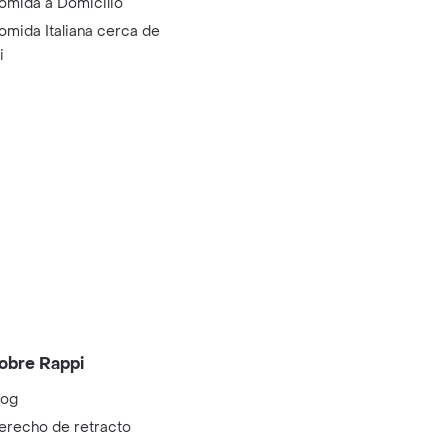
omida a Domicilio
omida Italiana cerca de
i
obre Rappi
log
erecho de retracto