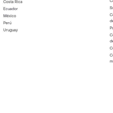
C
Costa Rica
S
Ecuador
C
México
d
Perú
P
Uruguay
C
d
C
C
m