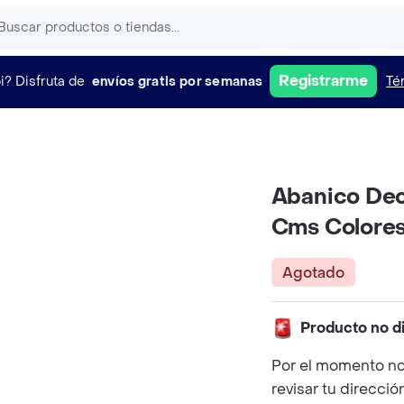
Registrarme
i?
Disfruta de
envíos gratis por semanas
Té
Abanico Dec
Cms Colores
Agotado
Producto no d
Por el momento no
revisar tu direcció