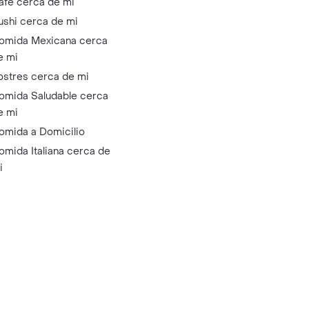
afé cerca de mi
ushi cerca de mi
omida Mexicana cerca
e mi
ostres cerca de mi
omida Saludable cerca
e mi
omida a Domicilio
omida Italiana cerca de
i