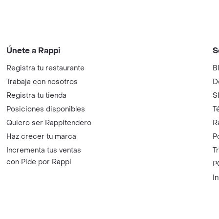
Únete a Rappi
S
Registra tu restaurante
B
Trabaja con nosotros
D
Registra tu tienda
S
Posiciones disponibles
T
Quiero ser Rappitendero
R
Haz crecer tu marca
P
Incrementa tus ventas
T
con Pide por Rappi
P
I