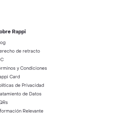
obre Rappi
log
erecho de retracto
IC
érminos y Condiciones
appi Card
olíticas de Privacidad
ratamiento de Datos
QRs
nformación Relevante