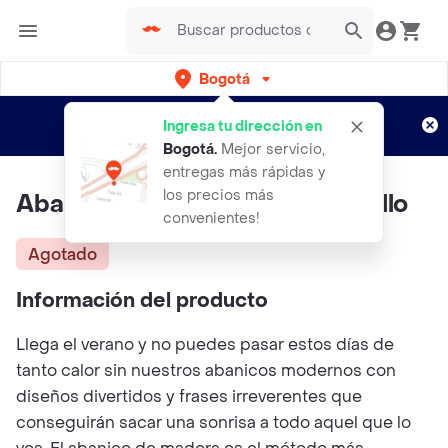
Bogotá
Regístrate
¿Nuevo en Rappi?
y disfruta de
Ingresa tu dirección en
envíos gratis por semanas
Aplican TyC
Bogotá
.
Mejor servicio,
entregas más rápidas y
los precios más
Abanico It´s Fucking Hot Amarillo
convenientes!
Agotado
Información del producto
Llega el verano y no puedes pasar estos días de
tanto calor sin nuestros abanicos modernos con
diseños divertidos y frases irreverentes que
conseguirán sacar una sonrisa a todo aquel que lo